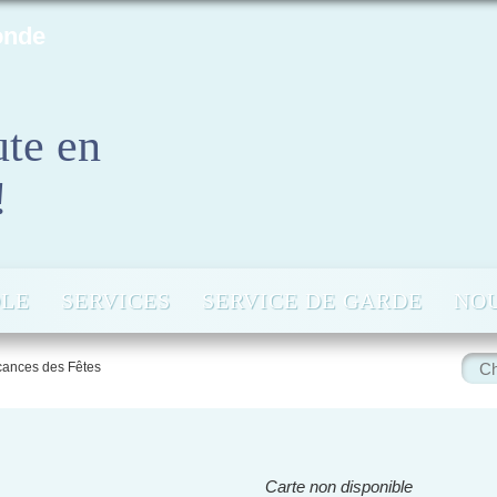
onde
ute en
!
OLE
SERVICES
SERVICE DE GARDE
NOU
Rech
cances des Fêtes
:
Carte non disponible