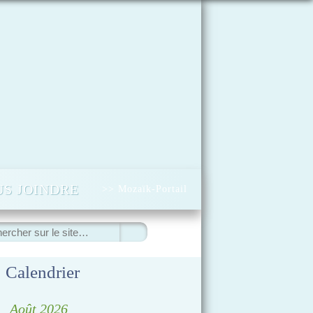
S JOINDRE
>> Mozaïk-Portail
ercher
Calendrier
◀
Août 2026
▷