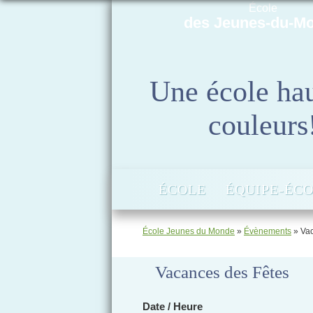
École
des Jeunes-du-M
Une école ha
couleurs
ÉCOLE
ÉQUIPE-ÉC
École Jeunes du Monde
»
Évènements
»
Va
Vacances des Fêtes
Date / Heure