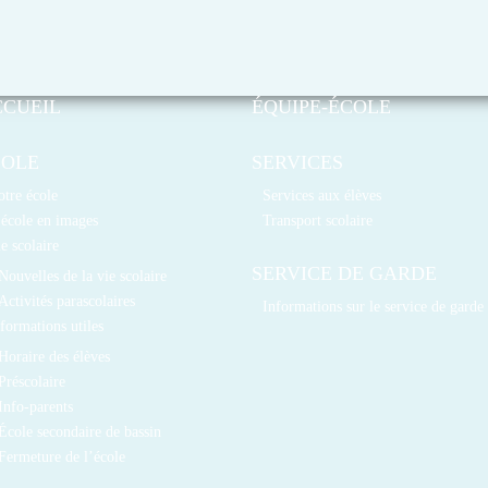
CCUEIL
ÉQUIPE-ÉCOLE
COLE
SERVICES
tre école
Services aux élèves
école en images
Transport scolaire
e scolaire
SERVICE DE GARDE
Nouvelles de la vie scolaire
Activités parascolaires
Informations sur le service de garde
formations utiles
Horaire des élèves
Préscolaire
Info-parents
École secondaire de bassin
Fermeture de l’école