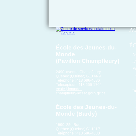
A
É
École des Jeunes-du-
Monde
No
(Pavillon Champfleury)
L’
Vi
2490, avenue Champfleury
Québec (Québec) G1J 4N9
Téléphone : 418 686-4686
Télécopieur : 418 666-1704
ecole.jdmonde-
In
champfleury@cssc.gouv.qc.ca
École des Jeunes-du-
Monde (Bardy)
1990, 25e Rue
Québec (Québec) G1J 1L7
Téléphone : 418 686-4688