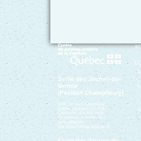
A
É
No
École des Jeunes-du-
L’
Monde
Vi
(Pavillon Champfleury)
2490, avenue Champfleury
Québec (Québec) G1J 4N9
In
Téléphone : 418 686-4686
Télécopieur : 418 666-1704
ecole.jdmonde-
champfleury@cssc.gouv.qc.ca
École des Jeunes-du-