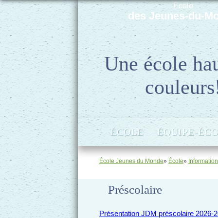
École
des Jeunes-du-M
Une école ha
couleurs
ÉCOLE
ÉQUIPE-ÉC
École Jeunes du Monde
»
École
»
Information
Préscolaire
Présentation JDM préscolaire 2026-