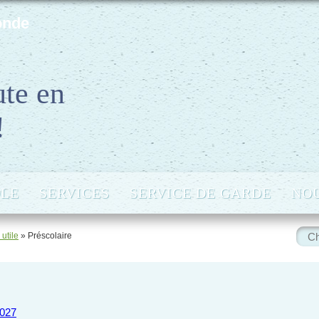
onde
ute en
!
OLE
SERVICES
SERVICE DE GARDE
NOU
Rech
 utile
» Préscolaire
:
2027