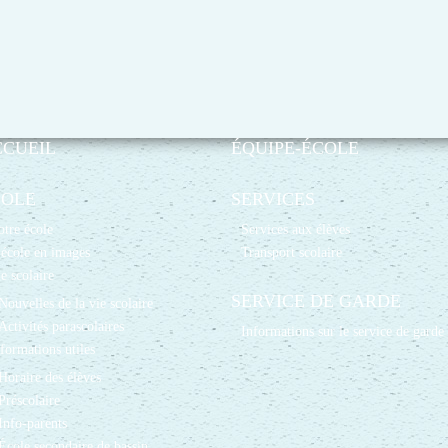
CCUEIL
ÉQUIPE-ÉCOLE
COLE
SERVICES
tre école
Services aux élèves
école en images
Transport scolaire
e scolaire
SERVICE DE GARDE
Nouvelles de la vie scolaire
Activités parascolaires
Informations sur le service de garde
formations utiles
Horaire des élèves
Préscolaire
Info-parents
École secondaire de bassin