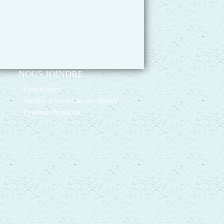
NOUS JOINDRE
Coordonnées
Justifier un retard ou une absence
Processus de plainte