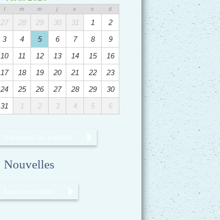
l
m
m
j
v
s
d
27
28
29
30
31
1
2
3
4
5
6
7
8
9
10
11
12
13
14
15
16
17
18
19
20
21
22
23
24
25
26
27
28
29
30
31
1
2
3
4
5
6
Voir toutes les activités
Nouvelles
Autres nouvelles