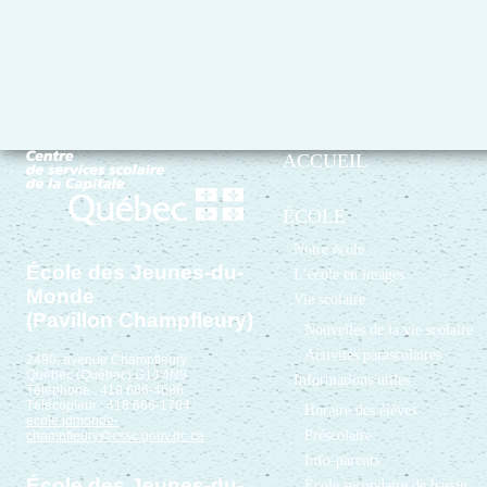
ACCUEIL
ÉCOLE
Notre école
École des Jeunes-du-
L’école en images
Monde
Vie scolaire
(Pavillon Champfleury)
Nouvelles de la vie scolaire
Activités parascolaires
2490, avenue Champfleury
Québec (Québec) G1J 4N9
Informations utiles
Téléphone : 418 686-4686
Télécopieur : 418 666-1704
Horaire des élèves
ecole.jdmonde-
Préscolaire
champfleury@cssc.gouv.qc.ca
Info-parents
École des Jeunes-du-
École secondaire de bassin