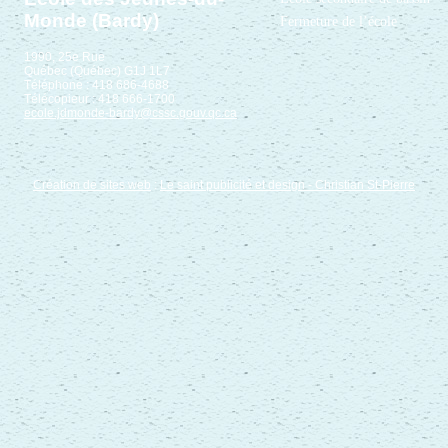
Monde (Bardy)
Fermeture de l’école
1990, 25e Rue
Québec (Québec) G1J 1L7
Téléphone : 418 686-4688
Télécopieur : 418 666-1700
ecole.jdmonde-bardy@cssc.gouv.qc.ca
Création de sites web
:
Le saint publicité et design
- Christian St-Pierre