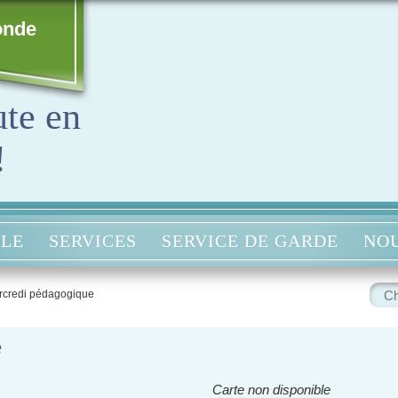
onde
ute en
!
OLE
SERVICES
SERVICE DE GARDE
NOU
Rech
rcredi pédagogique
:
e
Carte non disponible