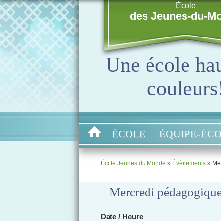
École
des Jeunes-du-M
Une école ha
couleurs
ÉCOLE
ÉQUIPE-ÉC
École Jeunes du Monde
»
Évènements
»
Me
Mercredi pédagogiqu
Date / Heure