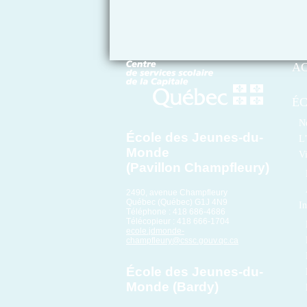
A
É
No
École des Jeunes-du-
L’
Monde
Vi
(Pavillon Champfleury)
2490, avenue Champfleury
Québec (Québec) G1J 4N9
In
Téléphone : 418 686-4686
Télécopieur : 418 666-1704
ecole.jdmonde-
champfleury@cssc.gouv.qc.ca
École des Jeunes-du-
Monde (Bardy)