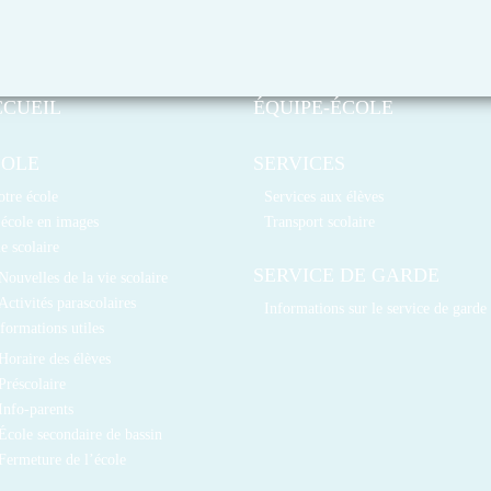
CCUEIL
ÉQUIPE-ÉCOLE
COLE
SERVICES
tre école
Services aux élèves
école en images
Transport scolaire
e scolaire
SERVICE DE GARDE
Nouvelles de la vie scolaire
Activités parascolaires
Informations sur le service de garde
formations utiles
Horaire des élèves
Préscolaire
Info-parents
École secondaire de bassin
Fermeture de l’école