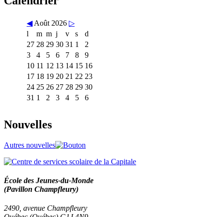
Calendrier
◀
Août 2026
▷
l
m
m
j
v
s
d
27
28
29
30
31
1
2
3
4
5
6
7
8
9
10
11
12
13
14
15
16
17
18
19
20
21
22
23
24
25
26
27
28
29
30
31
1
2
3
4
5
6
Nouvelles
Autres nouvelles
École des Jeunes-du-Monde
(Pavillon Champfleury)
2490, avenue Champfleury
Québec (Québec) G1J 4N9