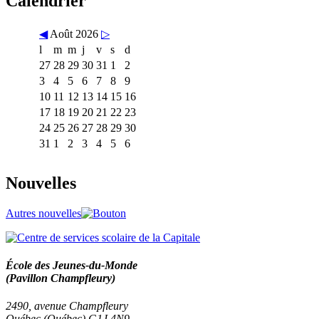
Calendrier
◀
Août 2026
▷
l
m
m
j
v
s
d
27
28
29
30
31
1
2
3
4
5
6
7
8
9
10
11
12
13
14
15
16
17
18
19
20
21
22
23
24
25
26
27
28
29
30
31
1
2
3
4
5
6
Nouvelles
Autres nouvelles
École des Jeunes-du-Monde
(Pavillon Champfleury)
2490, avenue Champfleury
Québec (Québec) G1J 4N9