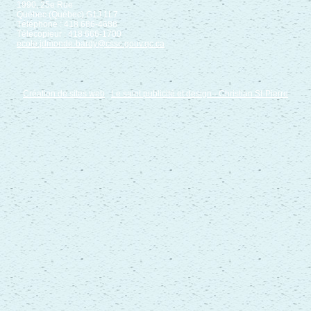
1990, 25e Rue
Québec (Québec) G1J 1L7
Téléphone : 418 686-4688
Télécopieur : 418 666-1700
ecole.jdmonde-bardy@cssc.gouv.qc.ca
Création de sites web
:
Le saint publicité et design
- Christian St-Pierre