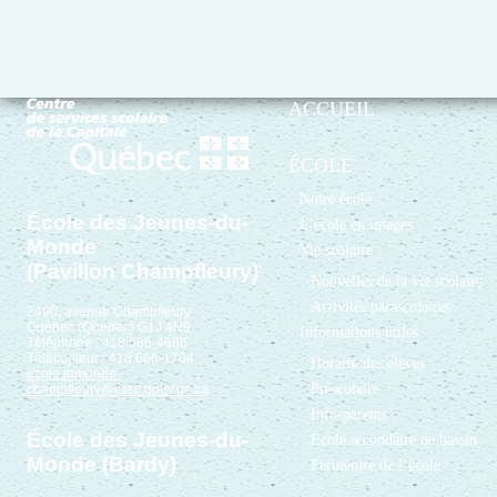
ACCUEIL
ÉCOLE
Notre école
École des Jeunes-du-
L’école en images
Monde
Vie scolaire
(Pavillon Champfleury)
Nouvelles de la vie scolaire
Activités parascolaires
2490, avenue Champfleury
Québec (Québec) G1J 4N9
Informations utiles
Téléphone : 418 686-4686
Télécopieur : 418 666-1704
Horaire des élèves
ecole.jdmonde-
Préscolaire
champfleury@cssc.gouv.qc.ca
Info-parents
École des Jeunes-du-
École secondaire de bassin
Monde (Bardy)
Fermeture de l’école