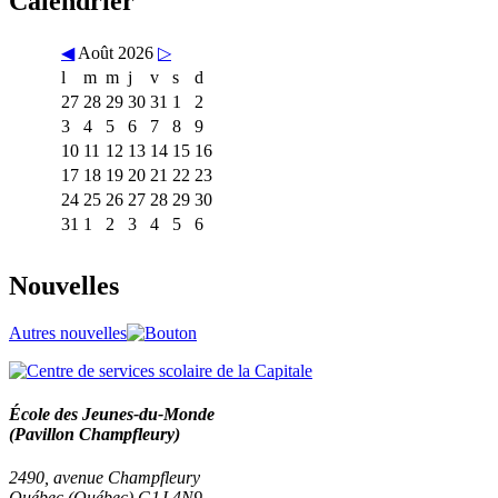
Calendrier
◀
Août 2026
▷
l
m
m
j
v
s
d
27
28
29
30
31
1
2
3
4
5
6
7
8
9
10
11
12
13
14
15
16
17
18
19
20
21
22
23
24
25
26
27
28
29
30
31
1
2
3
4
5
6
Nouvelles
Autres nouvelles
École des Jeunes-du-Monde
(Pavillon Champfleury)
2490, avenue Champfleury
Québec (Québec) G1J 4N9