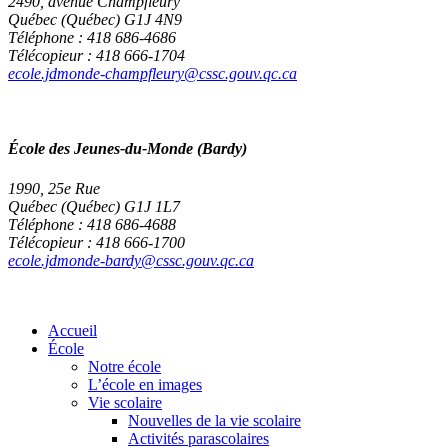
2490, avenue Champfleury
Québec (Québec) G1J 4N9
Téléphone : 418 686-4686
Télécopieur : 418 666-1704
ecole.jdmonde-champfleury@cssc.gouv.qc.ca
École des Jeunes-du-Monde (Bardy)
1990, 25e Rue
Québec (Québec) G1J 1L7
Téléphone : 418 686-4688
Télécopieur : 418 666-1700
ecole.jdmonde-bardy@cssc.gouv.qc.ca
Accueil
École
Notre école
L’école en images
Vie scolaire
Nouvelles de la vie scolaire
Activités parascolaires