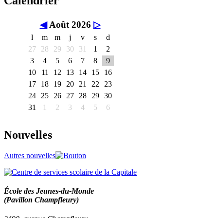
Calendrier
◀
Août 2026
▷
l
m
m
j
v
s
d
27
28
29
30
31
1
2
3
4
5
6
7
8
9
10
11
12
13
14
15
16
17
18
19
20
21
22
23
24
25
26
27
28
29
30
31
1
2
3
4
5
6
Nouvelles
Autres nouvelles
École des Jeunes-du-Monde
(Pavillon Champfleury)