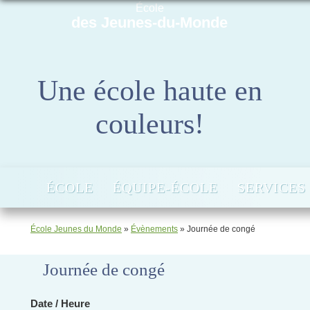
École
des Jeunes-du-Monde
Une école haute en
couleurs!
ÉCOLE
ÉQUIPE-ÉCOLE
SERVICES
École Jeunes du Monde
»
Évènements
»
Journée de congé
Journée de congé
Date / Heure