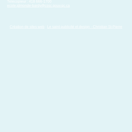
Télécopieur : 418 666-1700
ecole.jdmonde-bardy@cssc.gouv.qc.ca
Création de sites web
:
Le saint publicité et design
- Christian St-Pierre