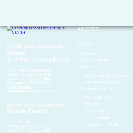
ACCUEIL
ÉCOLE
École des Jeunes-du-
Monde
Notre école
(Pavillon Champfleury)
L’école en images
Vie scolaire
2490, avenue Champfleury
Québec (Québec) G1J 4N9
Nouvelles de la vie scolaire
Téléphone : 418 686-4686
Activités parascolaires
Télécopieur : 418 666-1704
ecole.jdmonde-
Informations utiles
champfleury@cssc.gouv.qc.ca
Horaire des élèves
École des Jeunes-du-
Préscolaire
Monde (Bardy)
Info-parents
École secondaire de bassin
1990, 25e Rue
Fermeture de l’école
Québec (Québec) G1J 1L7
Téléphone : 418 686-4688