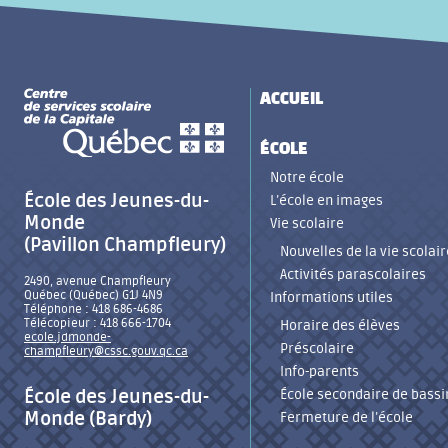
ACCUEIL
ÉCOLE
Notre école
École des Jeunes-du-
L’école en images
Monde
Vie scolaire
(Pavillon Champfleury)
Nouvelles de la vie scolair
Activités parascolaires
2490, avenue Champfleury
Québec (Québec) G1J 4N9
Informations utiles
Téléphone : 418 686-4686
Télécopieur : 418 666-1704
Horaire des élèves
ecole.jdmonde-
Préscolaire
champfleury@cssc.gouv.qc.ca
Info-parents
École des Jeunes-du-
École secondaire de bassi
Monde (Bardy)
Fermeture de l’école