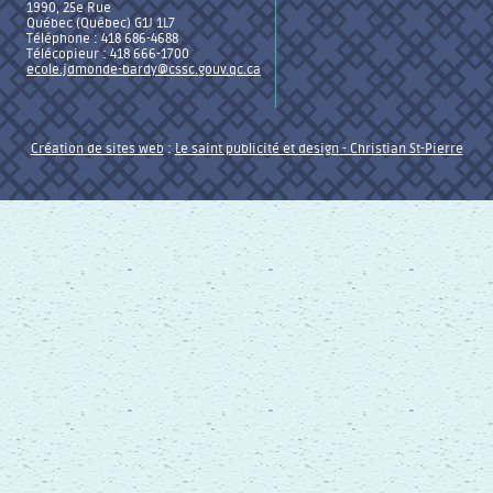
1990, 25e Rue
Québec (Québec) G1J 1L7
Téléphone : 418 686-4688
Télécopieur : 418 666-1700
ecole.jdmonde-bardy@cssc.gouv.qc.ca
Création de sites web
:
Le saint publicité et design
- Christian St-Pierre