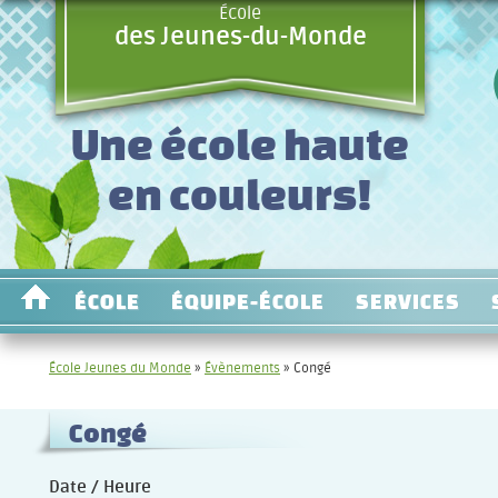
École
des Jeunes-du-Monde
Une école haute
en couleurs!
ÉCOLE
ÉQUIPE-ÉCOLE
SERVICES
École Jeunes du Monde
»
Évènements
»
Congé
Congé
Date / Heure